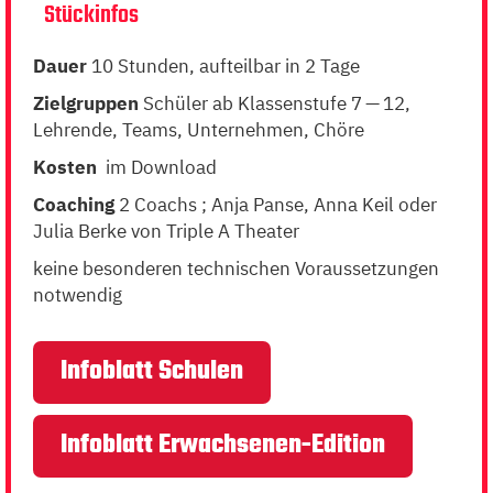
Stückinfos
Dauer
10
Stun­den, aufteil­bar in
2
Tage
Ziel­grup­pen
Schüler
ab Klassen­stufe
7
—
12
,
Lehrende, Teams, Unternehmen, Chöre
Kosten
im Download
Coach­ing
2
Coachs ; Anja Panse, Anna Keil oder
Julia Berke von Triple A Theater
keine beson­deren tech­nis­chen Voraus­set­zun­gen
notwendig
Infoblatt Schulen
Infoblatt Erwach­se­nen-Edi­tion