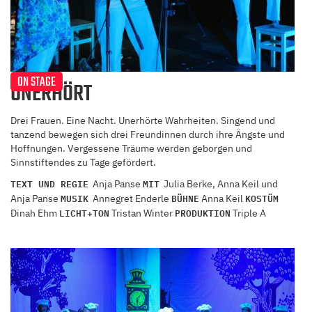
ON STAGE
UNERHÖRT
Drei Frauen. Eine Nacht. Unerhörte Wahrheiten. Singend und
tanzend bewegen sich drei Freundinnen durch ihre Ängste und
Hoffnungen. Vergessene Träume werden geborgen und
Sinnstiftendes zu Tage gefördert.
TEXT UND REGIE
MIT
Anja Panse
Julia Berke, Anna Keil und
MUSIK
BÜHNE
KOSTÜM
Anja Panse
Annegret Enderle
Anna Keil
LICHT+TON
PRODUKTION
Dinah Ehm
Tristan Winter
Triple A