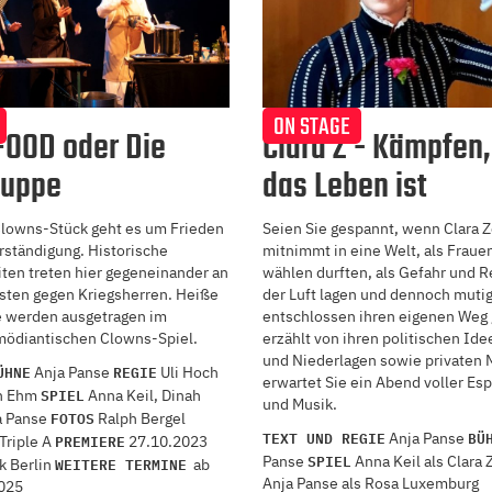
ON STAGE
FOOD oder Die
Clara Z - Kämpfen
Suppe
das Leben ist
lowns-Stück geht es um Frieden
Seien Sie gespannt, wenn Clara Z
rständigung. Historische
mitnimmt in eine Welt, als Fraue
ten treten hier gegeneinander an
wählen durften, als Gefahr und R
rsten gegen Kriegsherren. Heiße
der Luft lagen und dennoch muti
 werden ausgetragen im
entschlossen ihren eigenen Weg 
omödiantischen Clowns-Spiel.
erzählt von ihren politischen Ide
und Niederlagen sowie privaten
ÜHNE
REGIE
Anja Panse
Uli Hoch
erwartet Sie ein Abend voller Esp
SPIEL
h Ehm
Anna Keil, Dinah
und Musik.
FOTOS
a Panse
Ralph Bergel
TEXT UND REGIE
BÜ
Anja Panse
PREMIERE
Triple A
27.10.2023
SPIEL
Panse
Anna Keil als Clara 
WEITERE TERMINE
k Berlin
ab
Anja Panse als Rosa Luxemburg
025