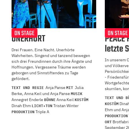
ON STAGE
ON STAGE
UNERHÖRT
PEACE 
letzte 
Drei Frauen. Eine Nacht. Unerhörte
Wahrheiten. Singend und tanzend bewegen
In unserem C
sich drei Freundinnen durch ihre Ängste und
und Völkerve
Hoffnungen. Vergessene Träume werden
Persönlichkei
geborgen und Sinnstiftendes zu Tage
- Friedensfü
gefördert.
Wortgefechte
TEXT UND REGIE
MIT
Anja Panse
Julia
skurrilen, k
MUSIK
Berke, Anna Keil und Anja Panse
TEXT UND B
BÜHNE
KOSTÜM
Annegret Enderle
Anna Keil
KOSTÜM
Dina
LICHT+TON
Dinah Ehm
Tristan Winter
Ehm und Anj
PRODUKTION
Triple A
PRODUKTION
ORT
Brotfabri
September 2