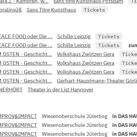
ara Z - Kämpfen, w...
sans titre Kunsthaus Potsdam
Ti
oralinsüß
Sans Titre Kunsthaus
Tickets
EACE FOOD oder Die ...
Schille Leipzig
Tickets
EACE FOOD oder Die ...
Schille Leipzig
zum
Tickets
M OSTEN - Geschicht...
Volkshaus Zwötzen Gera
Tick
M OSTEN - Geschicht...
Volkshaus Zwötzen Gera
Tick
M OSTEN - Geschicht...
Volkshaus Zwötzen Gera
Tick
M OSTEN - Geschicht...
Gerhart-Hauptmann-Theater Görli
NERHÖRT
Theater in der List Hannover
MPROV&IMPACT
Wiesenoberschule Jüterbog
in DAS H
MPROV&IMPACT
Wiesenoberschule Jüterbog
in DAS H
MPROV&IMPACT
Wiesenoberschule Jüterbog
in DAS H