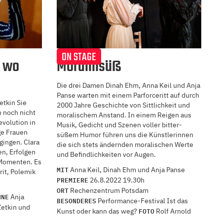
ON STAGE
, wo
Moralinsüß
Die drei Damen Dinah Ehm, Anna Keil und Anja
Panse warten mit einem Parforceritt auf durch
etkin Sie
2000 Jahre Geschichte von Sittlichkeit und
n noch nicht
moralischem Anstand. In einem Reigen aus
evolution in
Musik, Gedicht und Szenen voller bitter-
ge Frauen
süßem Humor führen uns die Künstlerinnen
gingen. Clara
die sich stets ändernden moralischen Werte
en, Erfolgen
und Befindlichkeiten vor Augen.
 Momenten. Es
MIT
Anna Keil, Dinah Ehm und Anja Panse
rit, Polemik
PREMIERE
26.8.2022 19.30h
ORT
Rechenzentrum Potsdam
HNE
Anja
BESONDERES
Performance-Festival Ist das
Zetkin und
FOTO
Kunst oder kann das weg?
Rolf Arnold