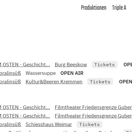
Produktionen
Triple A
M OSTEN - Geschicht...
Burg Beeskow
OP
Tickets
oralinsüß
Wassersuppe
OPEN AIR
oralinsüß
Kultur&Beeren Kremmen
OPEN
Tickets
M OSTEN - Geschicht...
Filmtheater Friedensgrenze Gube
M OSTEN - Geschicht...
Filmtheater Friedensgrenze Gube
oralinsüß
Schiesshaus Weimar
Tickets