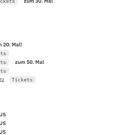
zum 30. Mal
ckets
 20. Mal!
ets
zum 50. Mal
ets
ets
tz
Tickets
AUS
AUS
AUS